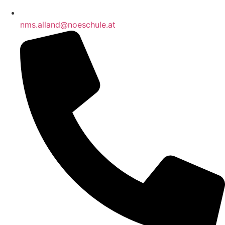
nms.alland@noeschule.at