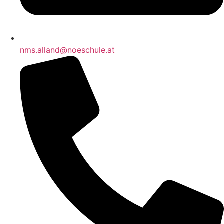
nms.alland@noeschule.at